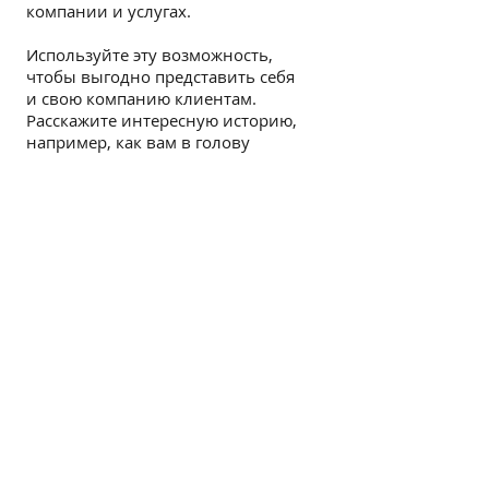
компании и услугах.
Используйте эту возможность,
чтобы выгодно представить себя
и свою компанию клиентам.
Расскажите интересную историю,
например, как вам в голову
пришла идея собственного дела, и
объясните, в чем заключается
ваше преимущество перед
конкурентами. Приводите
увлекательные факты и цифры.
Не забудьте про ключевые слова,
по которым ваш сайт найдут в
поисковых системах.