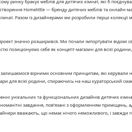
кому ринку бракує меблів для дитячих кімнат, які б поєднува
 створення Homelittle — бренду дитячих меблів та онлайн-
кімнат. Разом із дизайнерами ми розробили перші колекції 
роект значно розширився. Ми почали імпортувати відомі світ
істю позиціонуємо себе як концепт-магазин для всієї родини
и залишаємося вірними основним принципам, які керували н
ри для всієї родини, спираючись на наш кураторський смак
енні унікальних та функціональних дизайнів дитячих кімнат
номанітні завдання, пов’язані з оформленням приміщень, ад
зайнери вважають, що немає нічого неможливого, і завжди г