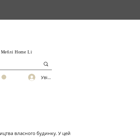
Меблі Home Little
В наявності в Києві
Увійти
ництва власного будинку. У цей