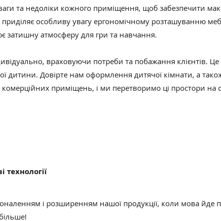
еваги та недоліки кожного приміщення, щоб забезпечити ма
 приділяє особливу увагу ергономічному розташуванню меб
рює затишну атмосферу для гри та навчання.
ивідуально, враховуючи потреби та побажання клієнтів. Це 
ї дитини. Довірте нам оформлення дитячої кімнати, а тако
ь комерційних приміщень, і ми перетворимо ці простори на с
і технології
оналенням і розширенням нашої продукції, коли мова йде п
 більше!